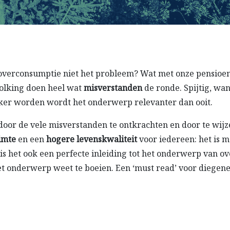
s overconsumptie niet het probleem? Wat met onze pensio
olking doen heel wat
misverstanden
de ronde. Spijtig, wa
ker worden wordt het onderwerp relevanter dan ooit.
door de vele misverstanden te ontkrachten en door te wij
imte
en een
hogere levenskwaliteit
voor iedereen: het is 
is het ook een perfecte inleiding tot het onderwerp van 
et onderwerp weet te boeien. Een ‘must read’ voor diegen