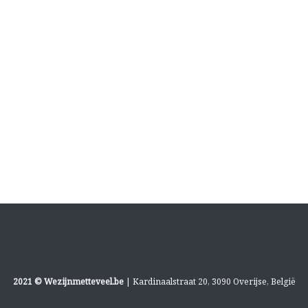
2021 © Wezijnmetteveel.be
| Kardinaalstraat 20, 3090 Overijse, België